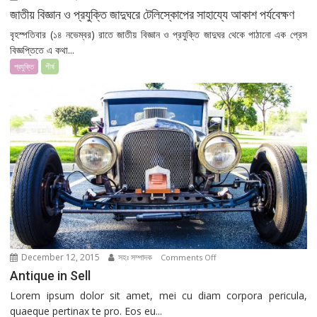
জাতীয়
জাতীয় বিজ্ঞান ও প্রযুক্তি জাদুঘরে টেলিস্কোপের সাহায্যে আকাশ পর্যবেক্ষণ
বিজ্ঞান
বৃহস্পতিবার (১৪ নভেম্বর) রাতে জাতীয় বিজ্ঞান ও প্রযুক্তি জাদুঘর থেকে পাঠানো এক প্রেস
ও
বিজ্ঞপ্তিতে এ কথা...
প্রযুক্তি
প্রযুক্তি
শীর্ষ
জাদুঘরে
টেলিস্কোপের
সাহায্যে
আকাশ
পর্যবেক্ষণ
December 12, 2015
সহঃ সম্পাদক
on
Comments Off
Antique
Antique in Sell
in
Lorem ipsum dolor sit amet, mei cu diam corpora pericula,
Sell
quaeque pertinax te pro. Eos eu...