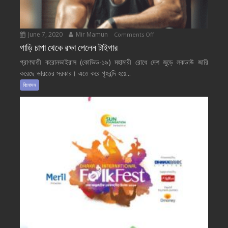
June 7, 2020
Mir Mamun
on
Comments Off
গাড়ি
গাড়ি চাপা থেকে রক্ষা পেলেন টাইগার
চাপা
প্রাণঘাতী করোনভাইরাস (কোভিড-১৯) মহামারী রোধে দেশ জুড়ে লকডাউ জারি
থেকে
করেছে ভারতের সরকার। এতে করে গৃহবন্দি হয়ে...
রক্ষা
বিনোদন
পেলেন
টাইগার