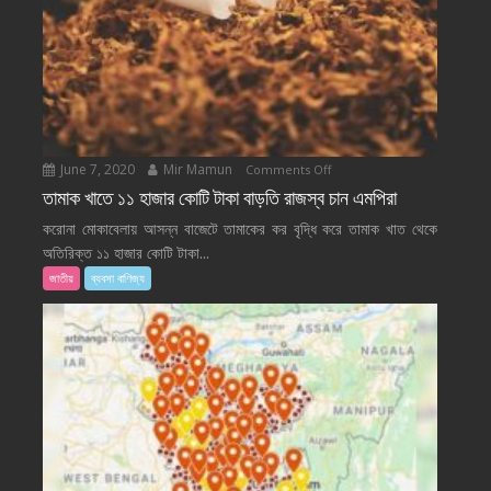
June 7, 2020
Mir Mamun
on
Comments Off
তামাক
তামাক খাতে ১১ হাজার কোটি টাকা বাড়তি রাজস্ব চান এমপিরা
খাতে
করোনা মোকাবেলায় আসন্ন বাজেটে তামাকের কর বৃদ্ধি করে তামাক খাত থেকে
১১
অতিরিক্ত ১১ হাজার কোটি টাকা...
হাজার
জাতীয়
ব্যবসা বাণিজ্য
কোটি
টাকা
বাড়তি
রাজস্ব
চান
এমপিরা