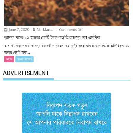
June 7, 2020
Mir Mamun
on
Comments Off
তামাক
তামাক খাতে ১১ হাজার কোটি টাকা বাড়তি রাজস্ব চান এমপিরা
খাতে
করোনা মোকাবেলায় আসন্ন বাজেটে তামাকের কর বৃদ্ধি করে তামাক খাত থেকে অতিরিক্ত ১১
১১
হাজার কোটি টাকা...
হাজার
জাতীয়
ব্যবসা বাণিজ্য
কোটি
টাকা
ADVERTISEMENT
বাড়তি
রাজস্ব
চান
এমপিরা