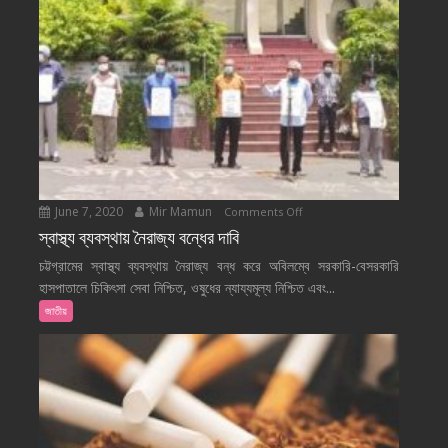
June 7, 2020
Mir Mamun
on
Comments Off
স্বাস্থ্য
স্বাস্থ্য ব্যবস্থায় নৈরাজ্য বন্ধের দাবি
ব্যবস্থায়
চট্টগ্রামের স্বাস্থ্য ব্যবস্থায় নৈরাজ্য বন্ধ করে অবিলম্বে সরকারি-বেসরকারি
নৈরাজ্য
হাসপাতালে চিকিৎসা সেবা নিশ্চিত, ওষুধের ন্যায্যমূল্য নিশ্চিত এবং...
বন্ধের
জাতীয়
দাবি