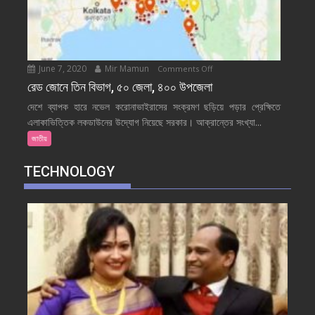
June 7, 2020
Mir Mamun
on
Comments Off
রেড
রেড জোনে তিন বিভাগ, ৫০ জেলা, ৪০০ উপজেলা
জোনে
দেশে ব্যাপক হারে নভেল করোনাভাইরাসের সংক্রমণ ছড়িয়ে পড়ার প্রেক্ষিতে
তিন
এলাকাভিত্তিক লকডাউনের উদ্যোগ নিয়েছে সরকার। আক্রান্তের সংখ্যা...
বিভাগ,
জাতীয়
৫০
জেলা,
TECHNOLOGY
৪০০
উপজেলা