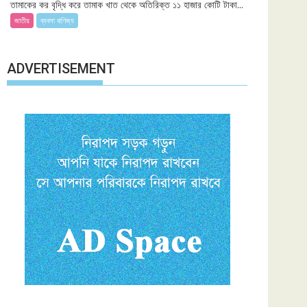
তামাকের কর বৃদ্ধি করে তামাক খাত থেকে অতিরিক্ত ১১ হাজার কোটি টাকা...
কোটি
জাতীয়
ব্যবসা বাণিজ্য
টাকা
বাড়তি
রাজস্ব
ADVERTISEMENT
চান
এমপিরা