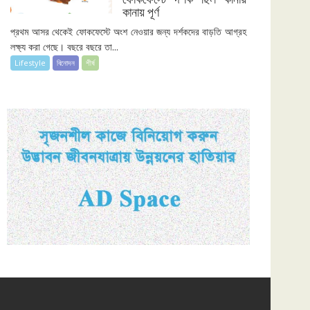
কানায় পূর্ণ
দর্শক
ছিল
প্রথম আসর থেকেই ফোকফেস্টে অংশ নেওয়ার জন্য দর্শকদের বাড়তি আগ্রহ
কানায়
লক্ষ্য করা গেছে। বছরে বছরে তা...
কানায়
Lifestyle
বিনোদন
শীর্ষ
পূর্ণ