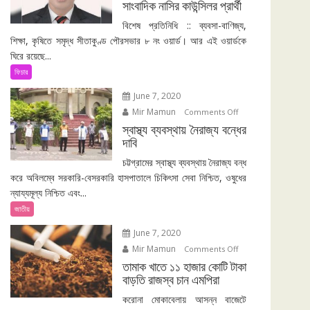
সাংবাদিক নাসির কাউন্সিলর প্রার্থী
পৌরসভা
নির্বাচনে
বিশেষ প্রতিনিধি :: ব্যবসা-বাণিজ্য,
সাংবাদিক
শিক্ষা, কৃষিতে সমৃদ্ধ সীতাকুণ্ড পৌরসভার ৮ নং ওয়ার্ড। আর এই ওয়ার্ডকে
নাসির
ঘিরে রয়েছে...
কাউন্সিলর
ফিচার
প্রার্থী
June 7, 2020
Mir Mamun
on
Comments Off
স্বাস্থ্য
স্বাস্থ্য ব্যবস্থায় নৈরাজ্য বন্ধের
দাবি
ব্যবস্থায়
নৈরাজ্য
চট্টগ্রামের স্বাস্থ্য ব্যবস্থায় নৈরাজ্য বন্ধ
বন্ধের
করে অবিলম্বে সরকারি-বেসরকারি হাসপাতালে চিকিৎসা সেবা নিশ্চিত, ওষুধের
দাবি
ন্যায্যমূল্য নিশ্চিত এবং...
জাতীয়
June 7, 2020
Mir Mamun
on
Comments Off
তামাক
তামাক খাতে ১১ হাজার কোটি টাকা
বাড়তি রাজস্ব চান এমপিরা
খাতে
১১
করোনা মোকাবেলায় আসন্ন বাজেটে
হাজার