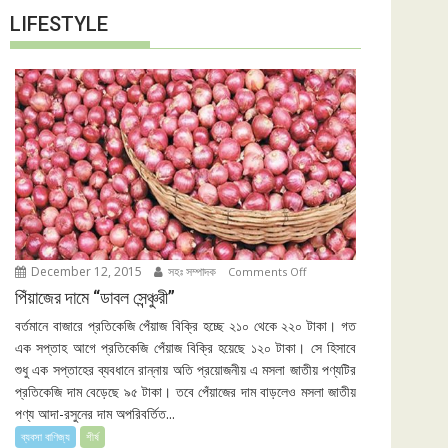
LIFESTYLE
December 12, 2015
সহঃ সম্পাদক
on
Comments Off
পিঁয়াজের
পিঁয়াজের দামে “ডাবল সেন্ঞ্চুরী”
দামে
বর্তমানে বাজারে প্রতিকেজি পেঁয়াজ বিক্রি হচ্ছে ২১০ থেকে ২২০ টাকা। গত
“ডাবল
এক সপ্তাহ আগে প্রতিকেজি পেঁয়াজ বিক্রি হয়েছে ১২০ টাকা। সে হিসাবে
সেন্ঞ্চুরী”
শুধু এক সপ্তাহের ব্যবধানে রান্নায় অতি প্রয়োজনীয় এ মসলা জাতীয় পণ্যটির
প্রতিকেজি দাম বেড়েছে ৯৫ টাকা। তবে পেঁয়াজের দাম বাড়লেও মসলা জাতীয়
পণ্য আদা-রসুনের দাম অপরিবর্তিত...
ব্যবসা বাণিজ্য
শীর্ষ