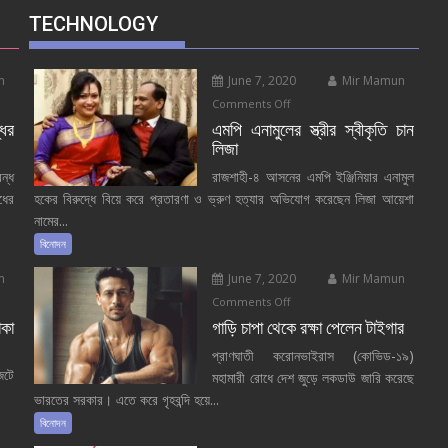
TECHNOLOGY
n
June 7, 2020
Mir Mamun
on
Comments Off
এমপি
ধের
এমপি এনামুলের স্ত্রীর স্বীকৃতি চান
লিজা
এনামুলের
স্ত্রীর
বন্ধ
রাজশাহী-৪ আসনের এমপি ইঞ্জিনিয়ার এনামুল
স্বীকৃতি
ধের
হকের বিরুদ্ধে বিয়ে করে প্রতারণা ও ভ্রুণ হত্যার অভিযোগ করেছেন লিজা আয়েশা
চান
নামের...
লিজা
বিনোদন
n
June 7, 2020
Mir Mamun
on
Comments Off
গাড়ি
াকা
গাড়ি চাপা থেকে রক্ষা পেলেন টাইগার
চাপা
প্রাণঘাতী করোনভাইরাস (কোভিড-১৯)
থেকে
েটে
মহামারী রোধে দেশ জুড়ে লকডাউ জারি করেছে
রক্ষা
ভারতের সরকার। এতে করে গৃহবন্দি হয়ে...
পেলেন
বিনোদন
টাইগার