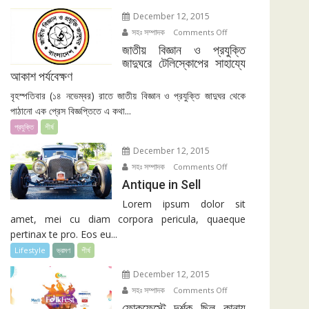
December 12, 2015
সহঃ সম্পাদক
on
Comments Off
জাতীয়
জাতীয় বিজ্ঞান ও প্রযুক্তি
জাদুঘরে টেলিস্কোপের সাহায্যে
বিজ্ঞান
আকাশ পর্যবেক্ষণ
ও
প্রযুক্তি
বৃহস্পতিবার (১৪ নভেম্বর) রাতে জাতীয় বিজ্ঞান ও প্রযুক্তি জাদুঘর থেকে
জাদুঘরে
পাঠানো এক প্রেস বিজ্ঞপ্তিতে এ কথা...
টেলিস্কোপের
প্রযুক্তি
শীর্ষ
সাহায্যে
December 12, 2015
আকাশ
সহঃ সম্পাদক
on
Comments Off
পর্যবেক্ষণ
Antique
Antique in Sell
in
Lorem ipsum dolor sit
Sell
amet, mei cu diam corpora pericula, quaeque
pertinax te pro. Eos eu...
Lifestyle
ভ্রমণ
শীর্ষ
December 12, 2015
সহঃ সম্পাদক
on
Comments Off
ফোকফেস্টে
ফোকফেস্টে দর্শক ছিল কানায়