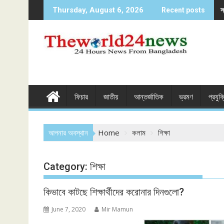
Skip
স
Thursday, August 6, 2026
Recent posts
to
content
ফিচার
জাতীয়
আন্তর্জাতিক
ভ্রমণ
প্রযুক
আপনার অবস্থান
Home
কলাম
শিক্ষা
Category:
শিক্ষা
কিভাবে কাটছে শিক্ষার্থীদের করোনার দিনগুলো?
June 7, 2020
Mir Mamun